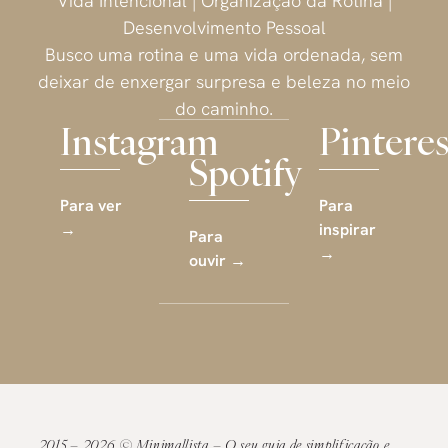
Vida Intencional | Organização da Rotina |
Desenvolvimento Pessoal
Busco uma rotina e uma vida ordenada, sem
deixar de enxergar surpresa e beleza no meio
do caminho.
Instagram
Pinteres
Spotify
Para ver
Para
→
inspirar
Para
→
ouvir →
2015 – 2026 © Minimallista – O seu guia de simplificação e