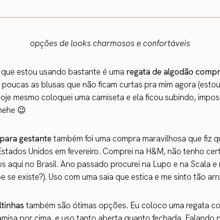
opções de looks charmosos e confortáveis
 que estou usando bastante é uma
regata de algodão compr
o poucas as blusas que não ficam curtas pra mim agora (esto
oje mesmo coloquei uma camiseta e ela ficou subindo, imposs
 hehe 😉
 para gestante
também foi uma compra maravilhosa que fiz 
Estados Unidos em fevereiro. Comprei na H&M, não tenho cer
 aqui no Brasil. Ano passado procurei na Lupo e na Scala e
e se existe?). Uso com uma saia que estica e me sinto tão ar
ltinhas
também são ótimas opções. Eu coloco uma regata c
amisa por cima, e uso tanto aberta quanto fechada. Falando 