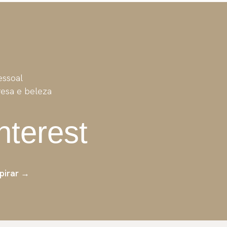
essoal
resa e beleza
nterest
spirar →