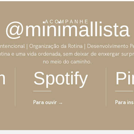
@minimallista
ACOMPANHE
Intencional | Organização da Rotina | Desenvolvimento P
tina e uma vida ordenada, sem deixar de enxergar surp
no meio do caminho.
m
Spotify
Pi
Para ouvir →
Para in