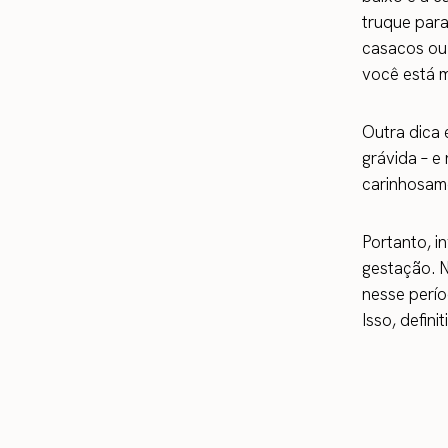
truque para 
casacos ou 
você está m
Outra dica 
grávida – e
carinhosame
Portanto, i
gestação. N
nesse perí
Isso, defin