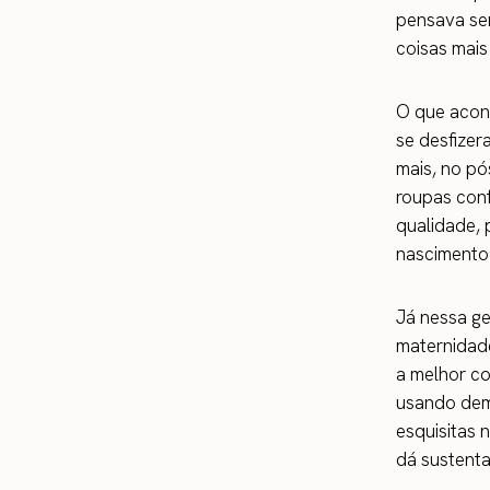
pensava ser
coisas mais
O que acont
se desfizer
mais, no pó
roupas conf
qualidade, 
nascimento
Já nessa g
maternidad
a melhor co
usando dema
esquisitas 
dá sustent