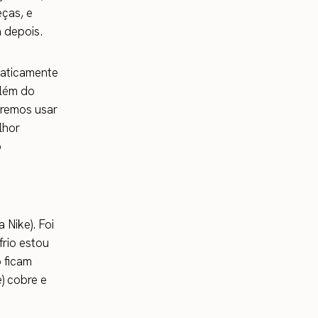
ças, e
a depois.
raticamente
Além do
eremos usar
lhor
o
e
 Nike). Foi
frio estou
 ficam
e) cobre e