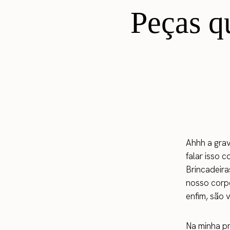
Peças q
Ahhh a grav
falar isso 
Brincadeir
nosso corpo
enfim, são
Na minha pr