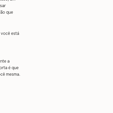
usar
são que
 você está
ante a
orta é que
você mesma.