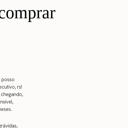
 comprar
u posso
cutivo, rs!
m chegando,
nsível,
meses.
grávidas,