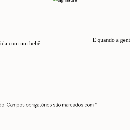
E quando a gent
vida com um bebê
do.
Campos obrigatórios são marcados com
*