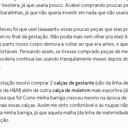
 besteira, já que usaria pouco. Acabei comprando poucas pe
 baratinhas, já que não queria investir em nada que não usari
eceu foi que usei taaaaanto essas poucas peças que elas p
am no final da gestação. Não podia mais nem olhar pra elas! 
s parto nosso corpo demora a voltar ao que era antes, e qu
ortáveis. Pensando assim, se tivesse comprado peças de me
poderia continuá-las usando tranquilamente meses depois d
.
estação resolvi comprar 2
calças de gestante
(são da linha d
e da H&M) além de outra
calça de moletom
mais esportiva (da
isa que fiz! Como minha barriga cresceu mesmo na época de 
is essas calças. Assim me sinto confortável e as roupas não
na minha barriga, já que aquela malha (da linha de maternidad
ação.