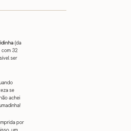
idinha
(da
u com 32
ível ser
quando
teza se
 não achei
rumadinha!
omprida por
nisso, um