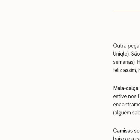
Outra peça
Uniqlo). Sã
semanas). H
feliz assim,
Meia-calça
estive nos 
encontramos
(alguém sab
Camisas so
baixo e a c