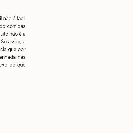
 não é fácil
ndo comidas
uilo não é a
Só assim, a
ncia que por
senhada nas
lexo do que