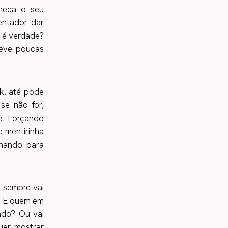
checa o seu
entador dar
o é verdade?
teve poucas
k, até pode
se não for,
 é. Forçando
e mentirinha
hando para
e sempre vai
s. E quem em
ado? Ou vai
uer mostrar