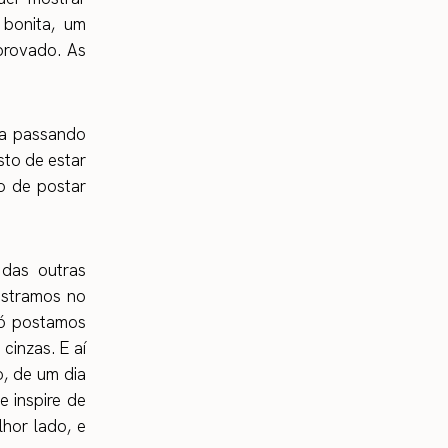
 bonita, um
provado. As
va passando
sto de estar
o de postar
 das outras
ostramos no
só postamos
cinzas. E aí
o, de um dia
e inspire de
hor lado, e