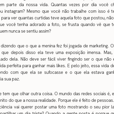
zem parte da nossa vida. Quantas vezes por dia você 
u instagram? Mesmo que você não trabalhe com isso é t
para ver quantas curtidas teve aquela foto que postou, nã
e você tenha adorado a foto, se frusta quando vê que 
quem nunca se sentiu assim?
 dizendo que o que a menina fez foi jogada de marketing. O
já que depois disso ela teve uma exposição imensa. Mas, 
ado dela. Não deve ser fácil viver fingindo ser o que não
vida perfeita para ganhar mais likes. E pelo jeito, essa vida d
zendo com que ela se sufocasse e o que ela estava gan
ia sua paz.
 tem que olhar outra coisa. O mundo das redes sociais é, 
onito do que a nossa realidade. Porque ele é feito de pessoa
ciência vai querer postar uma foto mostrando o seu pior l
partilhar um dia triste? Quando a gente posta é porque q