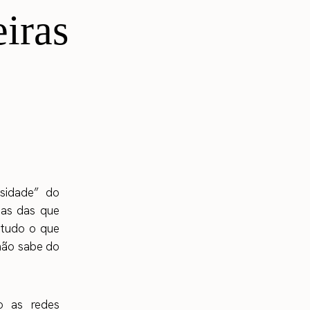
iras
lsidade” do
ndas das que
 tudo o que
 não sabe do
o as redes