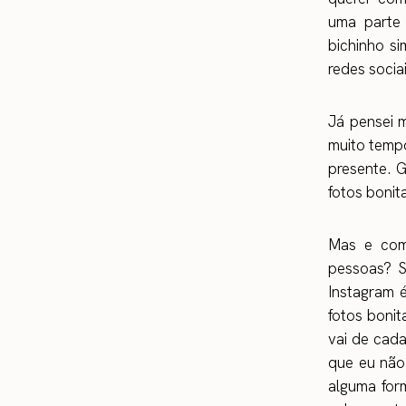
uma parte
bichinho s
redes socia
Já pensei 
muito tempo
presente. 
fotos bonit
Mas e como
pessoas? S
Instagram 
fotos bonit
vai de cada
que eu não 
alguma for