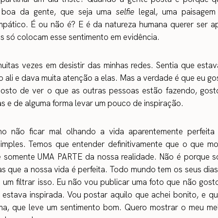
 boa da gente, que seja uma
selfie
legal, uma paisagem
impático. É ou não é? E é da natureza humana querer ser a
is só colocam esse sentimento em evidência.
muitas vezes em desistir das minhas redes. Sentia que esta
 ali e dava muita atenção a elas. Mas a verdade é que eu go
Gosto de ver o que as outras pessoas estão fazendo, gost
as e de alguma forma levar um pouco de inspiração.
 não ficar mal olhando a vida aparentemente perfeita
imples. Temos que entender definitivamente que o que m
é somente UMA PARTE da nossa realidade. Não é porque 
as que a nossa vida é perfeita. Todo mundo tem os seus dias 
 um filtrar isso. Eu não vou publicar uma foto que não gost
estava inspirada. Vou postar aquilo que achei bonito, e qu
ma, que leve um sentimento bom. Quero mostrar o meu mel