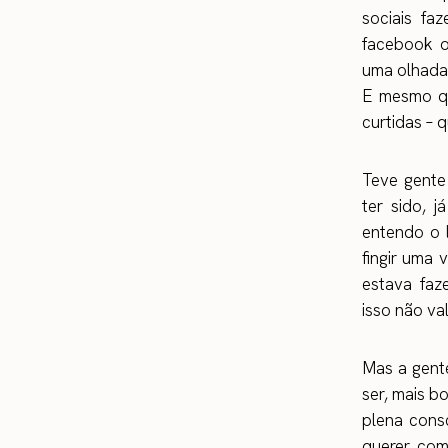
sociais fa
facebook o
uma olhada 
E mesmo qu
curtidas – 
Teve gente
ter sido, 
entendo o l
fingir uma 
estava fa
isso não val
Mas a gente
ser, mais b
plena cons
querer com